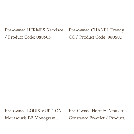
Pre-owned HERMÉS Necklace
Pre-owned CHANEL Trendy
/ Product Code: 080603
CC / Product Code: 080602
Pre-owned LOUIS VUITTON
Pre-Owned Hermès Amulettes
Montsouris BB Monogram
Constance Bracelet / Product
Backpack / Product Code:
Code: 080505
080601