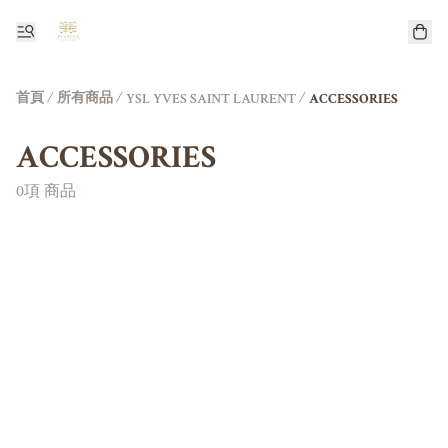
首頁
/
所有商品
/
/
YSL YVES SAINT LAURENT
ACCESSORIES
ACCESSORIES
0項 商品