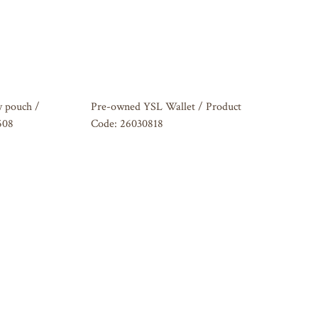
 pouch /
Pre-owned YSL Wallet / Product
508
Code: 26030818