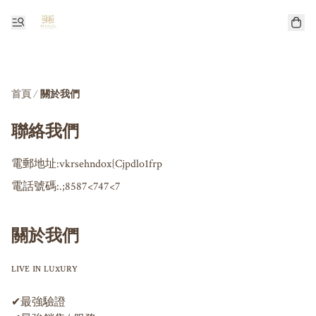
首頁
/
關於我們
聯絡我們
電郵地址:
vkrsehndox{Cjpdlo1frp
電話號碼:
.;8587<747<7
關於我們
ʟɪᴠᴇ ɪɴ ʟᴜxᴜʀʏ

✔︎最強驗證
