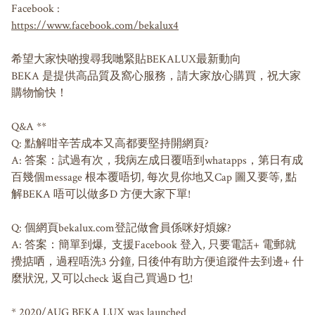
https://www.facebook.com/bekalux4
希望大家快啲搜尋我哋緊貼BEKALUX最新動向

BEKA 是提供高品質及窩心服務，請大家放心購買，祝大家
購物愉快！

Q&A **

Q: 點解咁辛苦成本又高都要堅持開網頁?

A: 答案：試過有次，我病左成日覆唔到whatapps，第日有成
百幾個message 根本覆唔切, 每次見你地又Cap 圖又要等, 點
解BEKA 唔可以做多D 方便大家下單!

Q: 個網頁bekalux.com登記做會員係咪好煩嫁?

A: 答案：簡單到爆,  支援Facebook 登入, 只要電話+ 電郵就
攪掂哂，過程唔洗3 分鐘, 日後仲有助方便追蹤件去到邊+ 什
麼狀況, 又可以check 返自己買過D 乜!

* 2020/AUG BEKA LUX was launched 
