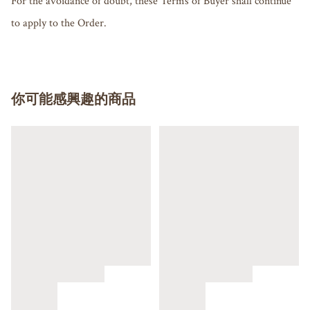
For the avoidance of doubt, these Terms of Buyer shall continue 
to apply to the Order.
你可能感興趣的商品