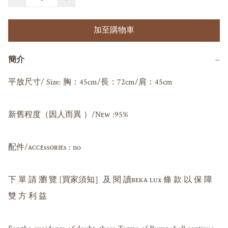
加至購物車
簡介
−
平放尺寸/ Size: 胸：45cm/長：72cm/肩：45cm

新舊程度（因人而異 ）/Nᴇᴡ :95%

配件/ᴀᴄᴄᴇssᴏʀɪᴇs : no

下 單 請 瀏 覽 [買家須知］及 閱 讀ʙᴇᴋᴀ ʟᴜx 條 款 以 保 障 
雙 方 利 益
