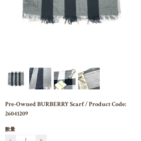
Pre-Owned BURBERRY Scarf / Product Code:
26041209
數量
−
+