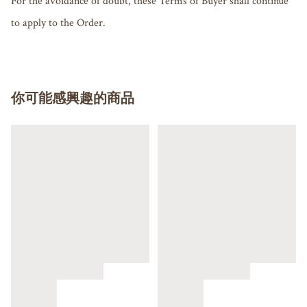
For the avoidance of doubt, these Terms of Buyer shall continue 
你可能感興趣的商品