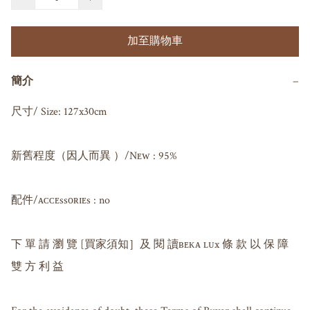
加至購物車
簡介
−
尺寸/ Size: 127x30cm

新舊程度（因人而異 ）/Nᴇᴡ : 95%

配件/ᴀᴄᴄᴇssᴏʀɪᴇs : no

下 單 請 瀏 覽 [買家須知］及 閱 讀ʙᴇᴋᴀ ʟᴜx 條 款 以 保 障 
雙 方 利 益
