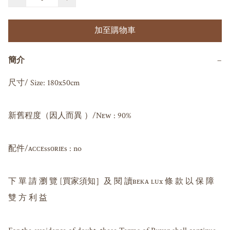
加至購物車
簡介
−
尺寸/ Size: 180x50cm

新舊程度（因人而異 ）/Nᴇᴡ : 90%

配件/ᴀᴄᴄᴇssᴏʀɪᴇs : no

下 單 請 瀏 覽 [買家須知］及 閱 讀ʙᴇᴋᴀ ʟᴜx 條 款 以 保 障 
雙 方 利 益
