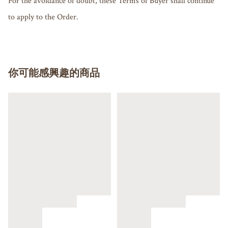
For the avoidance of doubt, these Terms of Buyer shall continue 
你可能感興趣的商品