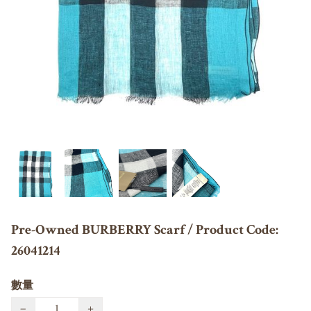
Pre-Owned BURBERRY Scarf / Product Code:
26041214
數量
−
+