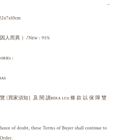
−
22x7x10cm

而異 ）/Nᴇᴡ : 95%

ɪᴇs : 

ɢ 

 覽 [買家須知］及 閱 讀ʙᴇᴋᴀ ʟᴜx 條 款 以 保 障 雙 
dance of doubt, these Terms of Buyer shall continue to 