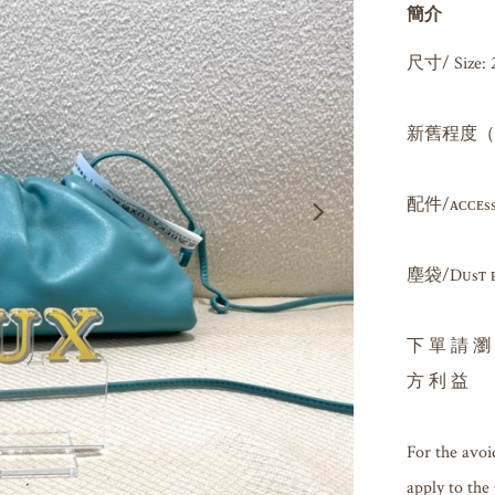
簡介
尺寸/ Size: 
新舊程度（因人
配件/ᴀᴄᴄᴇssᴏʀ
塵袋/Dᴜsᴛ ʙᴀ
下 單 請 瀏
方 利 益

For the avoi