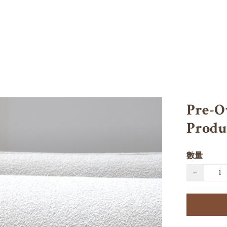
Pre-O
Produc
數量
−