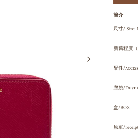
簡介
尺寸/ Size: 1
新舊程度（因人
配件/ᴀᴄᴄᴇssᴏʀ
塵袋/Dᴜsᴛ ʙᴀ
盒/BOX

原單/receipt 