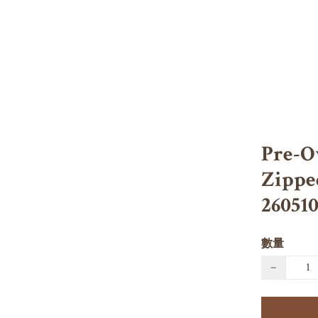
Pre-O
Zippe
26051
數量
−