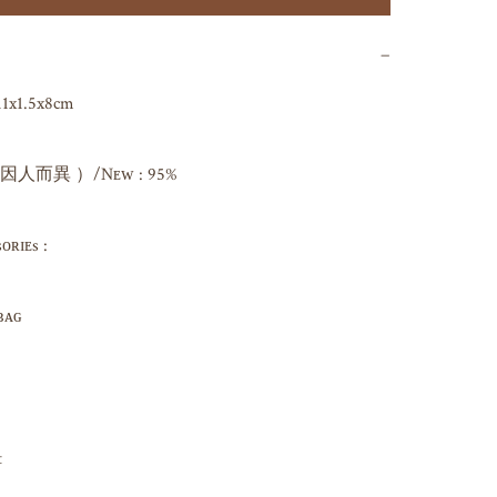
−
1x1.5x8cm

而異 ）/Nᴇᴡ : 95%

ɪᴇs : 

ɢ 


