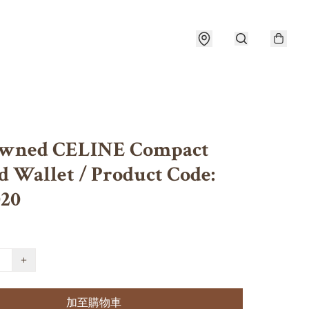
wned CELINE Compact
d Wallet / Product Code:
020
+
加至購物車