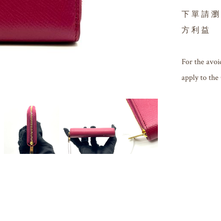
下 單 請 瀏
方 利 益

For the avoi
apply to the