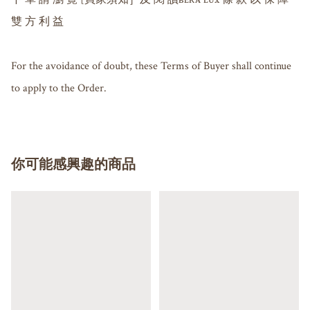
雙 方 利 益

For the avoidance of doubt, these Terms of Buyer shall continue 
to apply to the Order.
你可能感興趣的商品