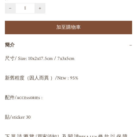
−
+
加至購物車
簡介
−
尺寸/ Size: 10x2x17.5cm / 7x3x5cm

新舊程度（因人而異 ）/Nᴇᴡ : 95%

配件/ᴀᴄᴄᴇssᴏʀɪᴇs : 

貼/sticker 30

下 單 請 瀏 覽 [買家須知］及 閱 讀ʙᴇᴋᴀ ʟᴜx 條 款 以 保 障 