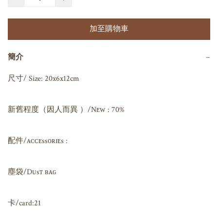
加至購物車
簡介
−
尺寸/ Size: 20x6x12cm

新舊程度（因人而異 ）/Nᴇᴡ : 70%

配件/ᴀᴄᴄᴇssᴏʀɪᴇs : 

塵袋/Dᴜsᴛ ʙᴀɢ 

卡/card:21
