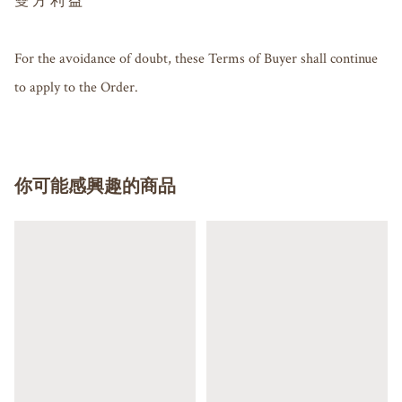
雙 方 利 益

For the avoidance of doubt, these Terms of Buyer shall continue 
to apply to the Order.
你可能感興趣的商品