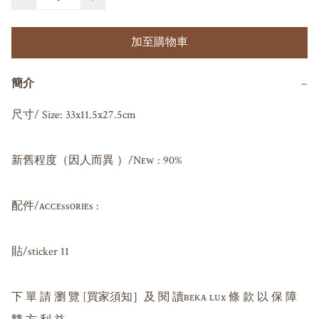
加至購物車
簡介
−
尺寸/ Size: 33x11.5x27.5cm

新舊程度（因人而異 ）/Nᴇᴡ : 90%

配件/ᴀᴄᴄᴇssᴏʀɪᴇs : 

貼/sticker 11

下 單 請 瀏 覽 [買家須知］及 閱 讀ʙᴇᴋᴀ ʟᴜx 條 款 以 保 障 