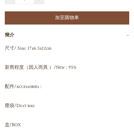
加至購物車
簡介
−
尺寸/ Size: 17x6.5x12cm

新舊程度（因人而異 ）/Nᴇᴡ : 95%

配件/ᴀᴄᴄᴇssᴏʀɪᴇs : 

塵袋/Dᴜsᴛ ʙᴀɢ 

盒/BOX
