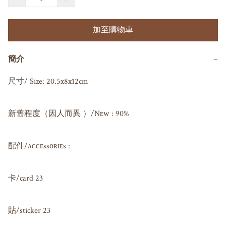
加至購物車
簡介
−
尺寸/ Size: 20.5x8x12cm

新舊程度（因人而異 ）/Nᴇᴡ : 90%

配件/ᴀᴄᴄᴇssᴏʀɪᴇs : 

卡/card 23

貼/sticker 23
