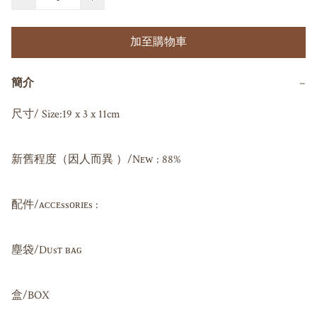
加至購物車
簡介
−
尺寸/ Size:19 x 3 x 11cm

新舊程度（因人而異 ）/Nᴇᴡ : 88%

配件/ᴀᴄᴄᴇssᴏʀɪᴇs : 

塵袋/Dᴜsᴛ ʙᴀɢ 

盒/BOX
