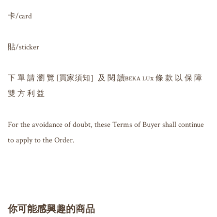
卡/card

貼/sticker

下 單 請 瀏 覽 [買家須知］及 閱 讀ʙᴇᴋᴀ ʟᴜx 條 款 以 保 障 
雙 方 利 益

For the avoidance of doubt, these Terms of Buyer shall continue 
to apply to the Order.

你可能感興趣的商品