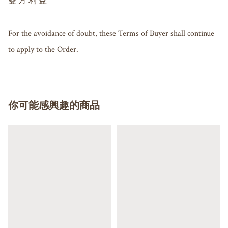
雙 方 利 益

For the avoidance of doubt, these Terms of Buyer shall continue 
to apply to the Order.
你可能感興趣的商品