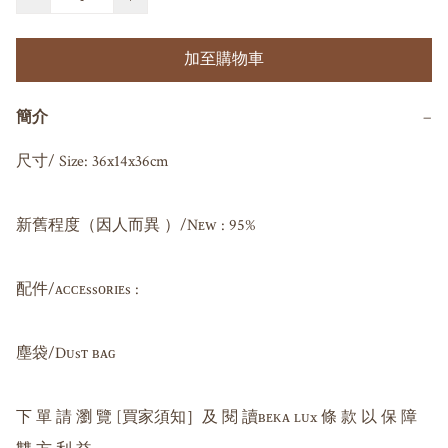
加至購物車
簡介
−
尺寸/ Size: 36x14x36cm

新舊程度（因人而異 ）/Nᴇᴡ : 95%

配件/ᴀᴄᴄᴇssᴏʀɪᴇs : 

塵袋/Dᴜsᴛ ʙᴀɢ 

下 單 請 瀏 覽 [買家須知］及 閱 讀ʙᴇᴋᴀ ʟᴜx 條 款 以 保 障 