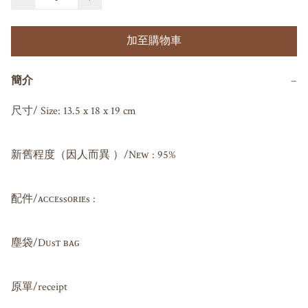
加至購物車
簡介
−
尺寸/ Size: 13.5 x 18 x 19 cm

新舊程度（因人而異 ）/Nᴇᴡ : 95%

配件/ᴀᴄᴄᴇssᴏʀɪᴇs : 

塵袋/Dᴜsᴛ ʙᴀɢ 

原單/receipt 
