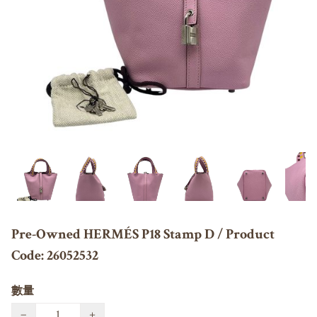
Pre-Owned HERMÉS P18 Stamp D / Product
Code: 26052532
數量
−
+