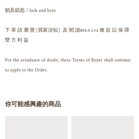
鎖及鎖匙 / lock and keys

下 單 請 瀏 覽 [買家須知］及 閱 讀ʙᴇᴋᴀ ʟᴜx 條 款 以 保 障 
雙 方 利 益

For the avoidance of doubt, these Terms of Buyer shall continue 
你可能感興趣的商品