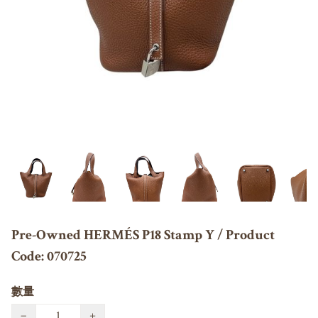
Pre-Owned HERMÉS P18 Stamp Y / Product
Code: 070725
數量
−
+