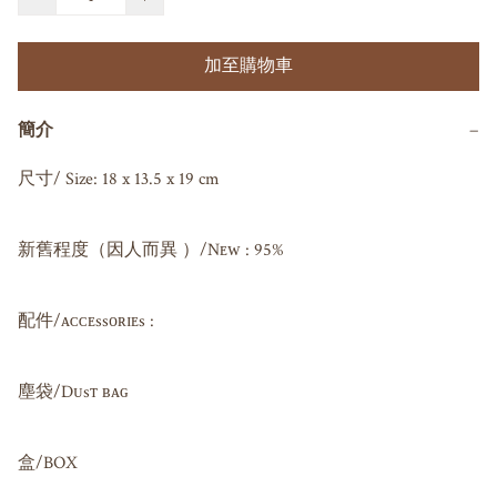
加至購物車
簡介
−
尺寸/ Size: 18 x 13.5 x 19 cm

新舊程度（因人而異 ）/Nᴇᴡ : 95%

配件/ᴀᴄᴄᴇssᴏʀɪᴇs : 

塵袋/Dᴜsᴛ ʙᴀɢ 

盒/BOX
