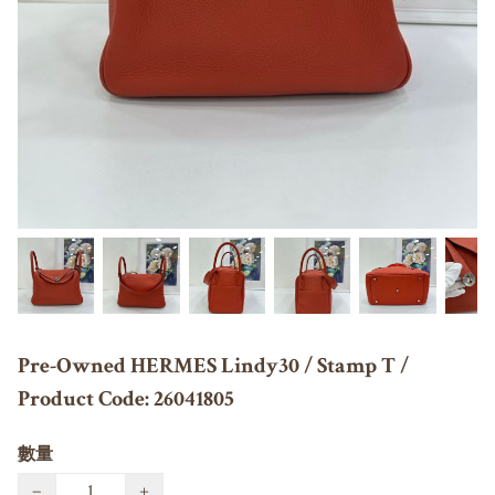
Pre-Owned HERMES Lindy30 / Stamp T /
Product Code: 26041805
數量
−
+