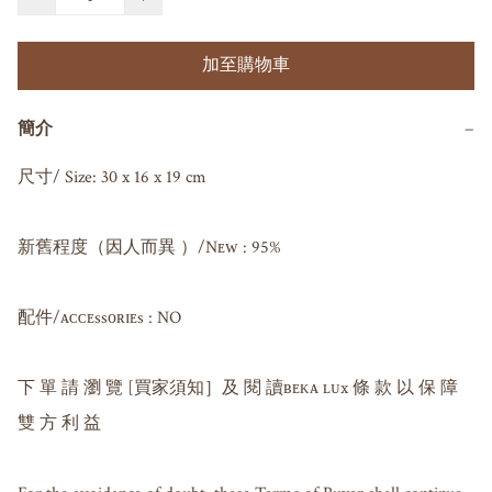
加至購物車
簡介
−
尺寸/ Size: 30 x 16 x 19 cm 

新舊程度（因人而異 ）/Nᴇᴡ : 95%

配件/ᴀᴄᴄᴇssᴏʀɪᴇs : NO

下 單 請 瀏 覽 [買家須知］及 閱 讀ʙᴇᴋᴀ ʟᴜx 條 款 以 保 障 
雙 方 利 益
