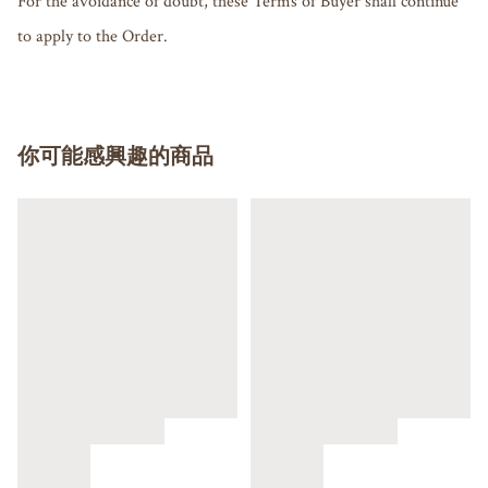
For the avoidance of doubt, these Terms of Buyer shall continue 
你可能感興趣的商品