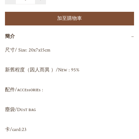
加至購物車
簡介
−
尺寸/ Size: 20x7x15cm

新舊程度（因人而異 ）/Nᴇᴡ : 95%

配件/ᴀᴄᴄᴇssᴏʀɪᴇs : 

塵袋/Dᴜsᴛ ʙᴀɢ 

卡/card:23
