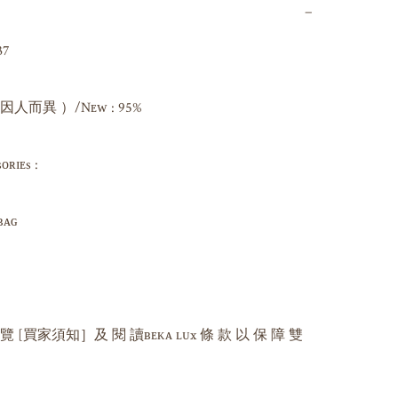
−
7

而異 ）/Nᴇᴡ : 95%

ɪᴇs : 

ɢ 

 覽 [買家須知］及 閱 讀ʙᴇᴋᴀ ʟᴜx 條 款 以 保 障 雙 