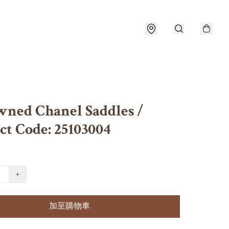
wned Chanel Saddles /
ct Code: 25103004
+
加至購物車