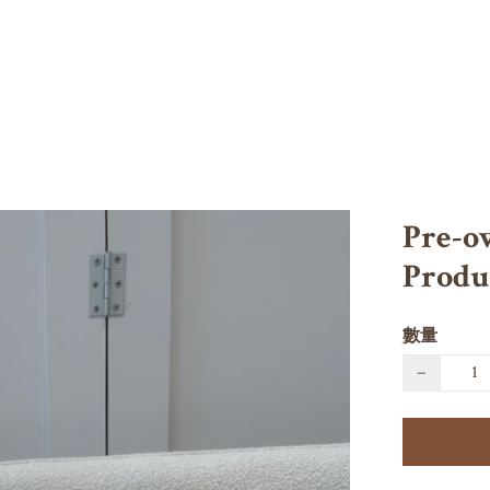
Pre-o
Produ
數量
−