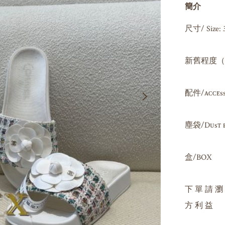
簡介
尺寸/ Size: 3
新舊程度（因人
配件/ᴀᴄᴄᴇssᴏʀ
塵袋/Dᴜsᴛ ʙᴀ
盒/BOX

下 單 請 瀏
方 利 益
