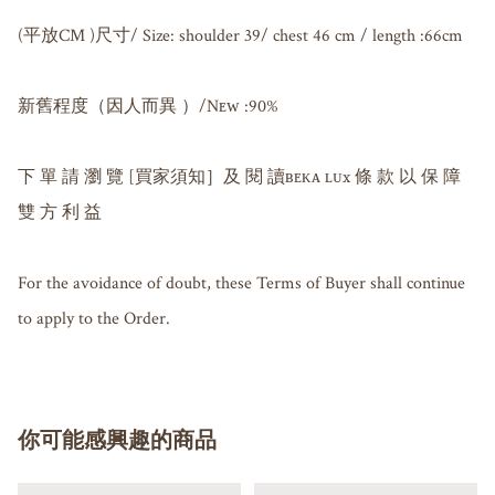
(平放CM )尺寸/ Size: shoulder 39/ chest 46 cm / length :66cm

新舊程度（因人而異 ）/Nᴇᴡ :90%

下 單 請 瀏 覽 [買家須知］及 閱 讀ʙᴇᴋᴀ ʟᴜx 條 款 以 保 障 
雙 方 利 益

For the avoidance of doubt, these Terms of Buyer shall continue 
你可能感興趣的商品