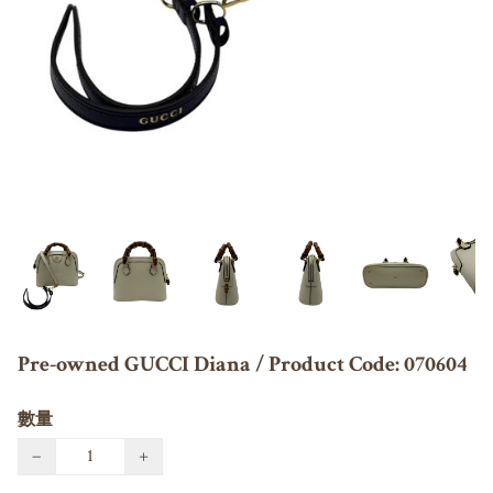
Pre-owned GUCCI Diana / Product Code: 070604
數量
−
+