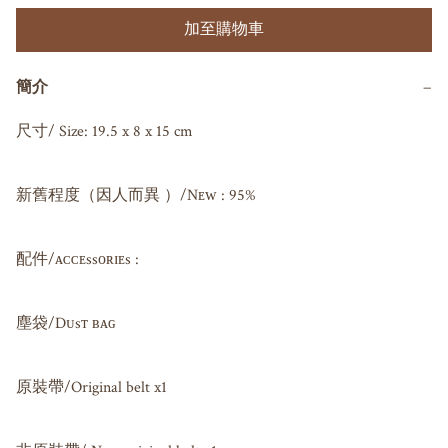
加至購物車
簡介
−
尺寸/ Size: 19.5 x 8 x 15 cm

新舊程度（因人而異 ）/Nᴇᴡ : 95%

配件/ᴀᴄᴄᴇssᴏʀɪᴇs : 

塵袋/Dᴜsᴛ ʙᴀɢ 

原裝帶/Original belt x1
