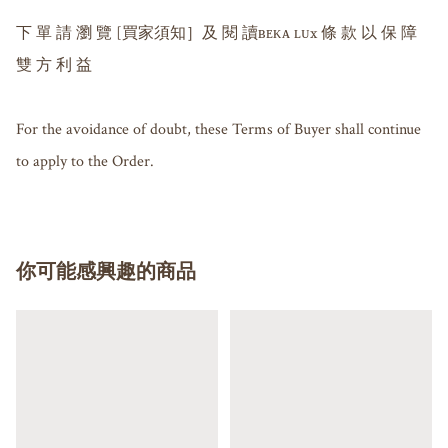
下 單 請 瀏 覽 [買家須知］及 閱 讀ʙᴇᴋᴀ ʟᴜx 條 款 以 保 障 
雙 方 利 益

For the avoidance of doubt, these Terms of Buyer shall continue 
to apply to the Order.
你可能感興趣的商品