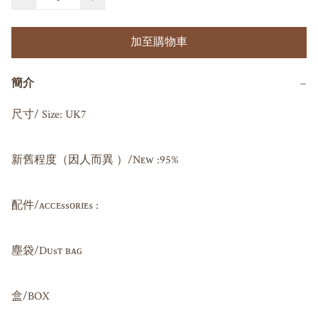
加至購物車
簡介
−
尺寸/ Size: UK7

新舊程度（因人而異 ）/Nᴇᴡ :95%

配件/ᴀᴄᴄᴇssᴏʀɪᴇs : 

塵袋/Dᴜsᴛ ʙᴀɢ 

盒/BOX
