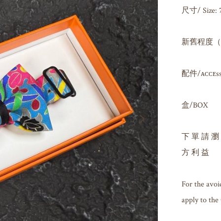
尺寸/ Size: 
新舊程度（因人
配件/ᴀᴄᴄᴇssᴏʀ
盒/BOX

下 單 請 瀏
方 利 益

For the avoi
apply to the