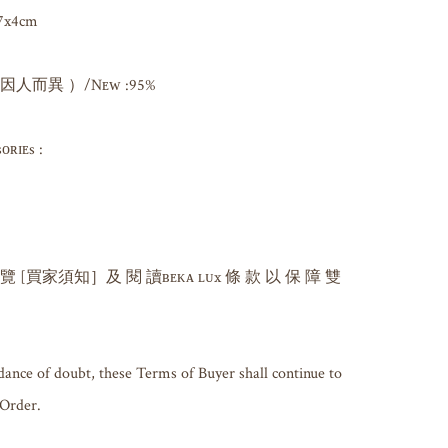
7x4cm

而異 ）/Nᴇᴡ :95%

ɪᴇs : 

 覽 [買家須知］及 閱 讀ʙᴇᴋᴀ ʟᴜx 條 款 以 保 障 雙 
dance of doubt, these Terms of Buyer shall continue to 
 Order.