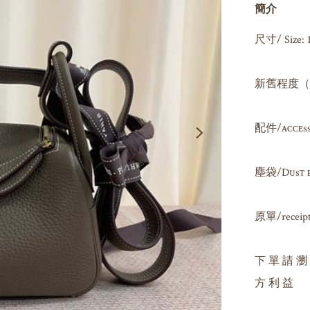
簡介
尺寸/ Size: 1
新舊程度（因人
配件/ᴀᴄᴄᴇssᴏʀ
塵袋/Dᴜsᴛ ʙᴀ
原單/receipt 
下 單 請 瀏
方 利 益
