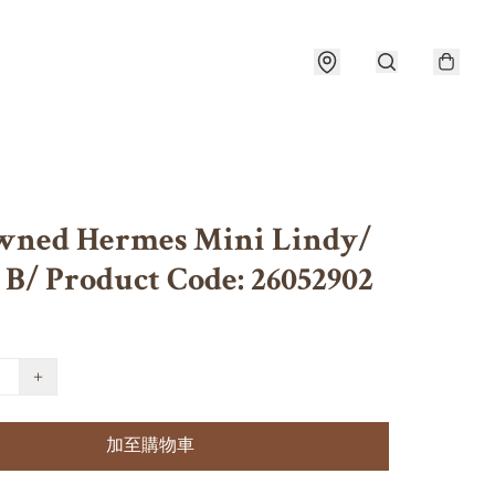
wned Hermes Mini Lindy/
 B/ Product Code: 26052902
+
加至購物車