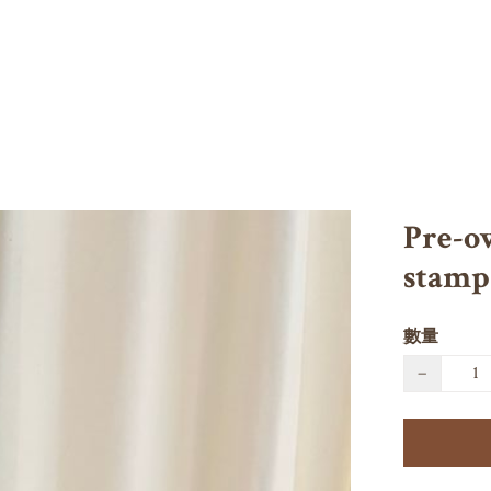
Pre-o
stamp
數量
−