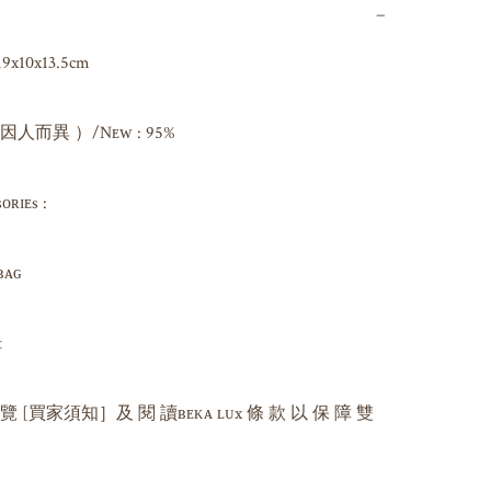
−
9x10x13.5cm

而異 ）/Nᴇᴡ : 95%

ɪᴇs : 

ɢ 



 覽 [買家須知］及 閱 讀ʙᴇᴋᴀ ʟᴜx 條 款 以 保 障 雙 