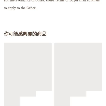
For the avoidance of doubt, these Terms of Buyer shall continue 
to apply to the Order.
你可能感興趣的商品