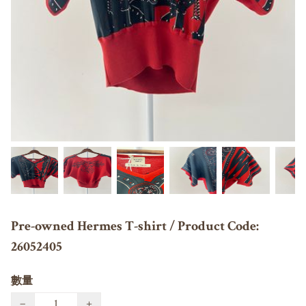
Pre-owned Hermes T-shirt / Product Code:
26052405
數量
−
+