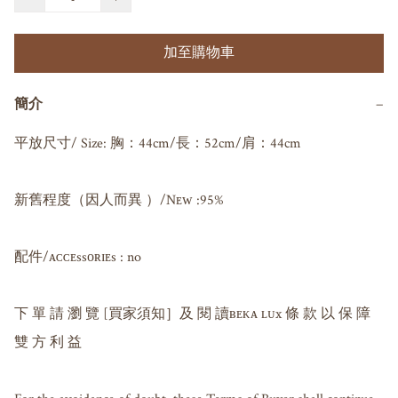
加至購物車
簡介
−
平放尺寸/ Size: 胸：44cm/長：52cm/肩：44cm

新舊程度（因人而異 ）/Nᴇᴡ :95%

配件/ᴀᴄᴄᴇssᴏʀɪᴇs : no

下 單 請 瀏 覽 [買家須知］及 閱 讀ʙᴇᴋᴀ ʟᴜx 條 款 以 保 障 
雙 方 利 益
