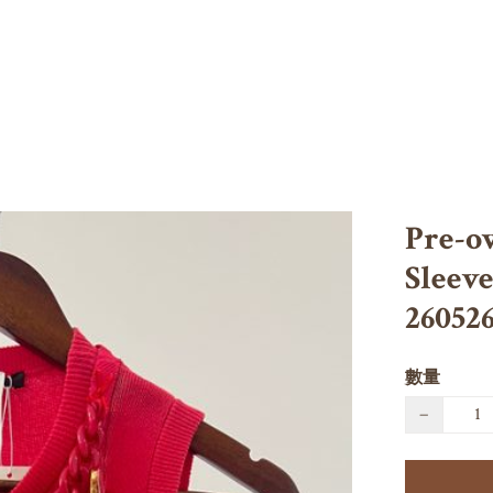
Pre-
Sleeve
26052
數量
−