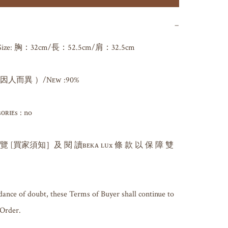
−
ze: 胸：32cm/長：52.5cm/肩：32.5cm

而異 ）/Nᴇᴡ :90%

ɪᴇs : no

 覽 [買家須知］及 閱 讀ʙᴇᴋᴀ ʟᴜx 條 款 以 保 障 雙 
dance of doubt, these Terms of Buyer shall continue to 
 Order.