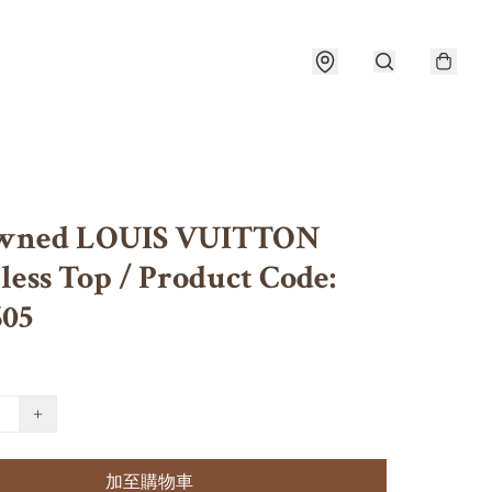
owned LOUIS VUITTON
less Top / Product Code:
605
+
加至購物車