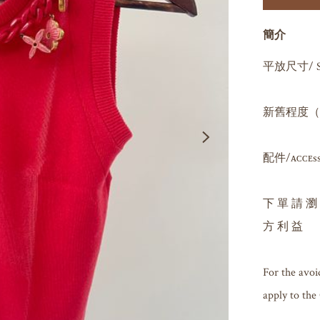
簡介
平放尺寸/ Si
新舊程度（因人
配件/ᴀᴄᴄᴇssᴏʀ
下 單 請 瀏
方 利 益

For the avoi
apply to the