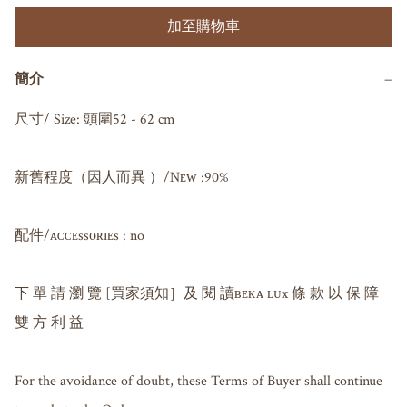
加至購物車
簡介
−
尺寸/ Size: 頭圍52 - 62 cm

新舊程度（因人而異 ）/Nᴇᴡ :90%

配件/ᴀᴄᴄᴇssᴏʀɪᴇs : no

下 單 請 瀏 覽 [買家須知］及 閱 讀ʙᴇᴋᴀ ʟᴜx 條 款 以 保 障 
雙 方 利 益

For the avoidance of doubt, these Terms of Buyer shall continue 