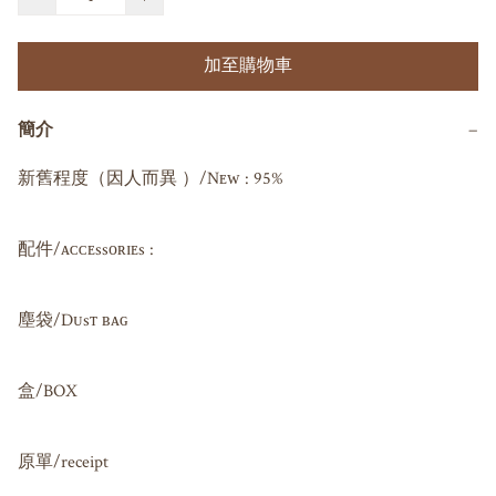
加至購物車
簡介
−
新舊程度（因人而異 ）/Nᴇᴡ : 95%

配件/ᴀᴄᴄᴇssᴏʀɪᴇs : 

塵袋/Dᴜsᴛ ʙᴀɢ 

盒/BOX

原單/receipt 
