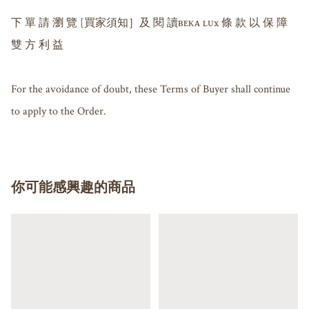
下 單 請 瀏 覽 [買家須知］及 閱 讀ʙᴇᴋᴀ ʟᴜx 條 款 以 保 障 
雙 方 利 益

For the avoidance of doubt, these Terms of Buyer shall continue 
to apply to the Order.
你可能感興趣的商品